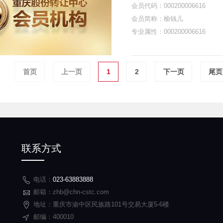
会员代码：000200006616
会员简称：榆钱儿
专业属性：000200006616
首页
上一页
1
2
下一页
尾页
联系方式
电话：
023-63883888
邮箱：zhb@chn-cstc.com
地址：重庆市渝中区民族路101号交易大厦5-6楼
邮编：400010