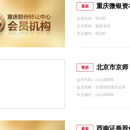
重庆微银资
最新
会员代码：05180
会员简称：微银资本
专业属性：05180
北京市京师
最新
会员代码：csc180006
会员简称：京师律所重庆分所
专业属性：csc180006
西南证券股
最新