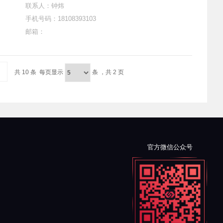
联系人：钟炜
手机号码：18108393103
邮箱：
共 10 条
每页显示
条
，
共 2 页
官方微信公众号