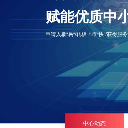
赋能优质中
企业成长摇篮
股权增值从估
申请入板“易”/转板上市“快”/获得服务“
融资服务 / 股权登记 / 企业改制 / 
公司基本情况概览 / 专业估值诊断与建
中心动态