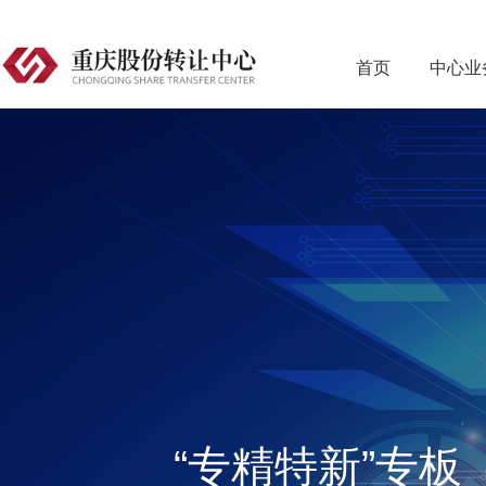
首页
中心业
“专精特新”专板
重庆股份转让中
榆钱儿智估