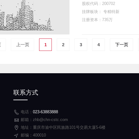
股权代码：200702
挂牌板块： 专精特新
注册资本：735万
页
上一页
1
2
3
4
下一页
联系方式
电话：
023-63883888
邮箱：zhb@chn-cstc.com
地址：重庆市渝中区民族路101号交易大厦5-6楼
邮编：400010