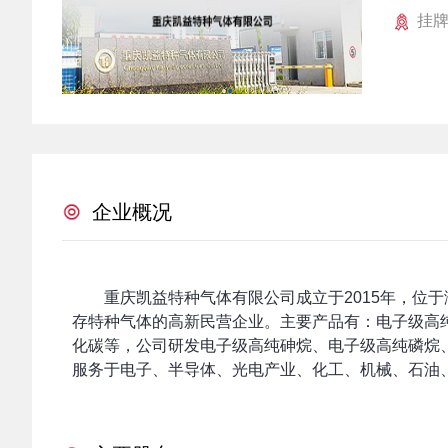
挂
企业概况
重庆凯益特种气体有限公司成立于2015年，位
存特种气体的高新民营企业。主要产品有：电子级高
化碳等，公司研发电子级高纯砷烷、电子级高纯磷烷
服务于电子、半导体、光电产业、化工、机械、石油