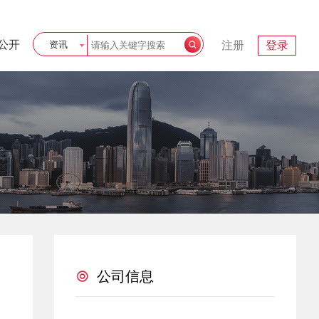
公开
资讯
注册
登录
公司信息