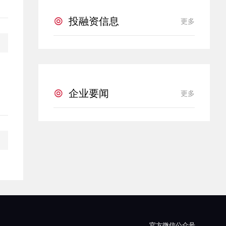
投融资信息
更多
企业要闻
更多
官方微信公众号