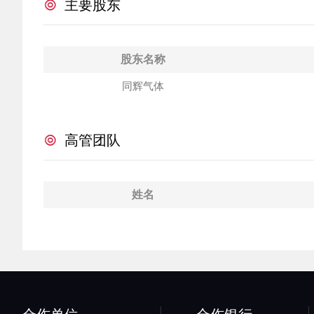
主要股东
股东名称
同辉气体
高管团队
姓名